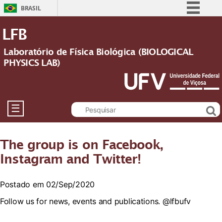
BRASIL
Simplifique!
LFB
Comunica BR
Laboratório de Física Biológica (BIOLOGICAL
Participe
PHYSICS LAB)
Acesso à informação
Legislação
Canais
☰
The group is on Facebook,
Instagram and Twitter!
Postado em 02/Sep/2020
Follow us for news, events and publications. @lfbufv